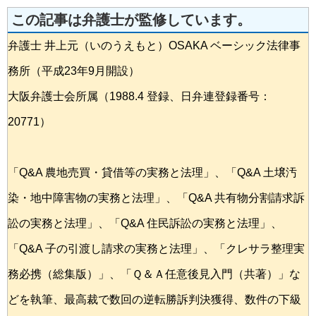
この記事は弁護士が監修しています。
弁護士 井上元（いのうえもと）OSAKA ベーシック法律事
務所（平成23年9月開設）
大阪弁護士会所属（1988.4 登録、日弁連登録番号：
20771）
「Q&A 農地売買・貸借等の実務と法理」、「Q&A 土壌汚
染・地中障害物の実務と法理」、「Q&A 共有物分割請求訴
訟の実務と法理」、「Q&A 住民訴訟の実務と法理」、
「Q&A 子の引渡し請求の実務と法理」、「クレサラ整理実
務必携（総集版）」、「Ｑ＆Ａ任意後見入門（共著）」な
どを執筆、最高裁で数回の逆転勝訴判決獲得、数件の下級