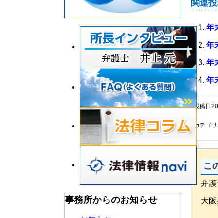
関連投
年
年
年
年
投稿日20
カテゴリ
こ
弁護
事務所からのお知らせ
大阪