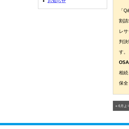
お知らせ
「Q
割請
レサ
判決
す。
OS
相続
保全
« 6月