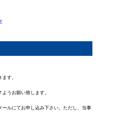
OSAKAベーシッ
〒541-0042 
御予約受付：06-62
メールでの予約申
お電話、メールで
せ
きます。
すようお願い致します。
メールにてお申し込み下さい。ただし、当事