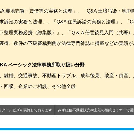
&A 農地売買・貸借等の実務と法理」、「Q&A 土壌汚染・地中
求訴訟の実務と法理」、「Q&A 住民訴訟の実務と法理」、「Q
ラ整理実務必携（総集版）」、「Ｑ＆Ａ任意後見入門（共著）
獲得、数件の下級審裁判例が法律専門雑誌に掲載などの実績が
AKA ベーシック法律事務所取り扱い分野
、離婚、交通事故、不動産トラブル、成年後見、破産・倒産、
・回収、企業のご相談、その他全般
よりクールビズを実施しております
みずほ信不動産販売㈱主催の相続セミナーで講師