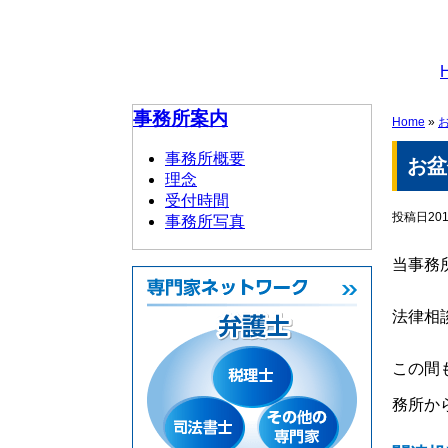
事務所案内
Home
»
事務所概要
お盆
理念
受付時間
投稿日201
事務所写真
当事務
法律相
この間
務所か