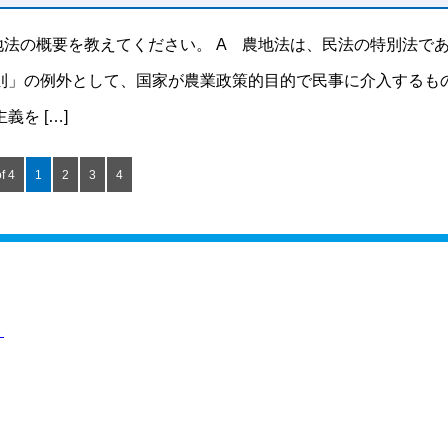
地法の概要を教えてください。 A 農地法は、民法の特別法で
則」の例外として、国家が農業政策的目的で民事に介入するも
義を […]
f 4
1
2
3
4
ト