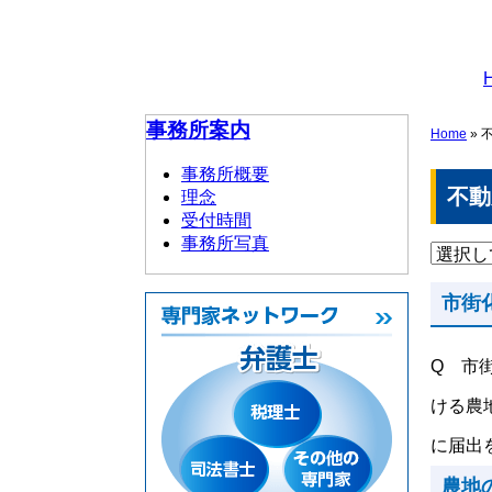
事務所案内
Home
»
不
事務所概要
不動
理念
受付時間
事務所写真
市街
Q 市
ける農
に届出を
農地