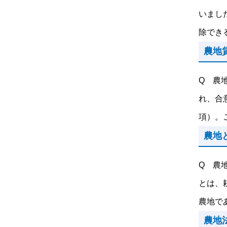
いまし
除できる
農地
Q 農
れ、合
項）。こ
農地
Q 農
とは、
農地であ
農地