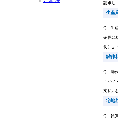
お知らせ
請求し、
生産
Q 生
確保に
制により
離作
Q 離
うか？
支払いは
宅地
Q 賃