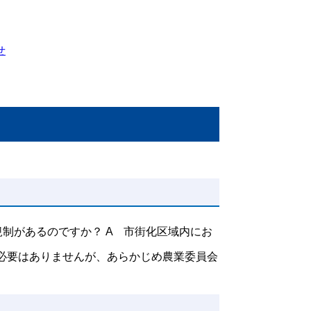
OSAKAベーシッ
〒541-0042 
御予約受付：06-62
メールでの予約申
お電話、メールで
せ
制があるのですか？ A 市街化区域内にお
必要はありませんが、あらかじめ農業委員会