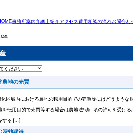
HOME
事務所案内
弁護士紹介
アクセス
費用
相談の流れ
お問合わ
動産
産
化農地の売買
街化区域内における農地の転用目的での売買等にはどうような規
地を転用目的で売買等する場合は農地法5条1項の許可を受ける
する […]
の時効取得