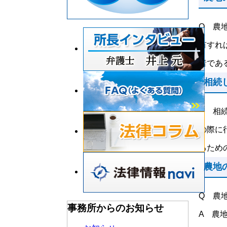
Q 農
有すれ
者である
相続
Q 相
の際に
るための
農地
Q 農
事務所からのお知らせ
A 農