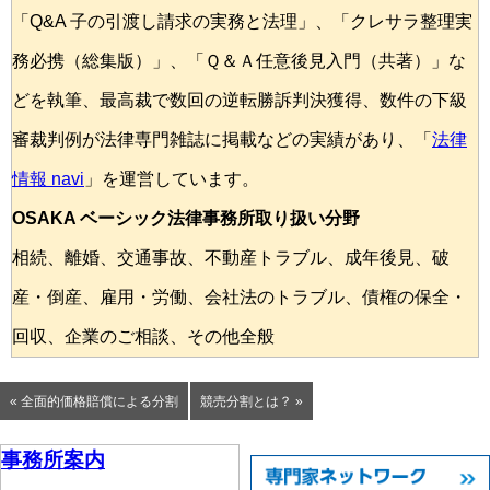
「Q&A 子の引渡し請求の実務と法理」、「クレサラ整理実
務必携（総集版）」、「Ｑ＆Ａ任意後見入門（共著）」な
どを執筆、最高裁で数回の逆転勝訴判決獲得、数件の下級
審裁判例が法律専門雑誌に掲載などの実績があり、「
法律
情報 navi
」を運営しています。
OSAKA ベーシック法律事務所取り扱い分野
相続、離婚、交通事故、不動産トラブル、成年後見、破
産・倒産、雇用・労働、会社法のトラブル、債権の保全・
回収、企業のご相談、その他全般
« 全面的価格賠償による分割
競売分割とは？ »
事務所案内