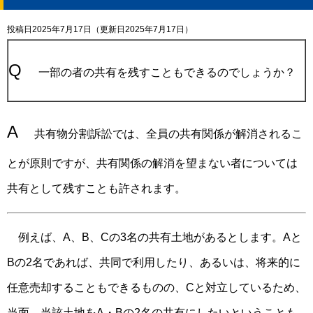
投稿日2025年7月17日
（更新日2025年7月17日）
Q
一部の者の共有を残すこともできるのでしょうか？
A
共有物分割訴訟では、全員の共有関係が解消されるこ
とが原則ですが、共有関係の解消を望まない者については
共有として残すことも許されます。
例えば、
A
、
B
、
C
の
3
名の共有土地があるとします。
A
と
B
の
2
名であれば、共同で利用したり、あるいは、将来的に
任意売却することもできるものの、
C
と対立しているため、
当面、当該土地を
A
・
B
の
2
名の共有にしたいということも