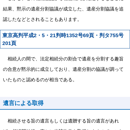
結果、黙示の遺産分割協議が成立した、遺産分割協議を追
認したなどとされることもあります。
東京高判平成
2
・
5
・
21
判時
1352
号
69
頁・判タ
755
号
201
頁
相続人の間で、法定相続分の割合で遺産を分割する趣旨
の合意が黙示的に成立しており、遺産分割の協議が調って
いたものと認めるのが相当である。
遺言による取得
相続させる旨の遺言もしくは遺贈する旨の遺言があれ