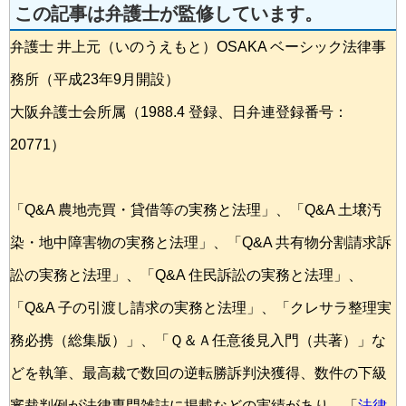
この記事は弁護士が監修しています。
弁護士 井上元（いのうえもと）OSAKA ベーシック法律事
務所（平成23年9月開設）
大阪弁護士会所属（1988.4 登録、日弁連登録番号：
20771）
「Q&A 農地売買・貸借等の実務と法理」、「Q&A 土壌汚
染・地中障害物の実務と法理」、「Q&A 共有物分割請求訴
訟の実務と法理」、「Q&A 住民訴訟の実務と法理」、
「Q&A 子の引渡し請求の実務と法理」、「クレサラ整理実
務必携（総集版）」、「Ｑ＆Ａ任意後見入門（共著）」な
どを執筆、最高裁で数回の逆転勝訴判決獲得、数件の下級
審裁判例が法律専門雑誌に掲載などの実績があり、「
法律